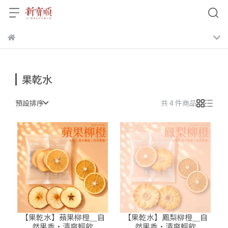
果乾水
預設排序
共 4 件商品
【果乾水】蘋果柳橙＿自
【果乾水】鳳梨柳橙＿自
然果香・清爽輕飲
然果香・清爽輕飲