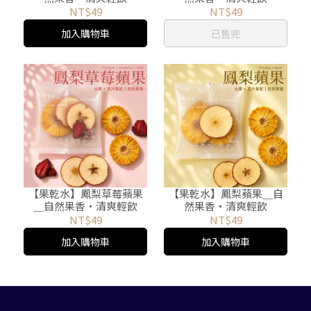
NT$49
NT$49
加入購物車
已售完
【果乾水】鳳梨草莓蘋果
【果乾水】鳳梨蘋果＿自
＿自然果香・清爽輕飲
然果香・清爽輕飲
NT$49
NT$49
加入購物車
加入購物車