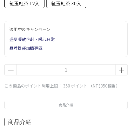
紅玉紅茶 12入
紅玉紅茶 30入
適用中のキャンペーン
盛夏暖飲企劃・暖心日常
品牌提袋加購專區
この商品のポイント利用上限：
350
ポイント （
NT$350
相当）
商品介紹
商品介紹