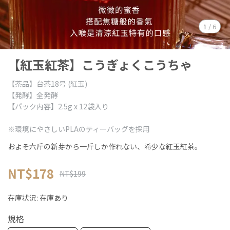
1
/
6
【紅玉紅茶】こうぎょくこうちゃ
【茶品】台茶18号 (紅玉)
【発酵】全発酵
【パック内容】2.5g x 12袋入り
※環境にやさしいPLAのティーバッグを採用
およそ六斤の新芽から一斤しか作れない、希少な紅玉紅茶。
NT$178
NT$199
在庫状況:
在庫あり
規格